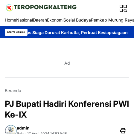
Home
Nasional
Daerah
Ekonomi
Sosial Budaya
Pemkab Murung Ray
us Siaga Darurat Karhutla, Perkuat Kesiapsiagaan Hadapi Musi
BERITA HARI INI
Ad
Beranda
PJ Bupati Hadiri Konferensi PWI
Ke-IX
admin
Rabu, 17 April 2024 14:53 WIB