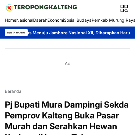
Home
Nasional
Daerah
Ekonomi
Sosial Budaya
Pemkab Murung Ray
pas Menuju Jambore Nasional XII, Diharapkan Harumkan Nama D
BERITA HARI INI
Ad
Beranda
Pj Bupati Mura Dampingi Sekda
Pemprov Kalteng Buka Pasar
Murah dan Serahkan Hewan