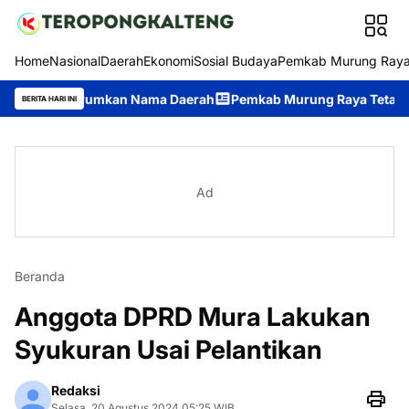
Home
Nasional
Daerah
Ekonomi
Sosial Budaya
Pemkab Murung Ray
Harumkan Nama Daerah
Pemkab Murung Raya Tetapkan Status Sia
BERITA HARI INI
Ad
Beranda
Anggota DPRD Mura Lakukan
Syukuran Usai Pelantikan
Redaksi
Selasa, 20 Agustus 2024 05:25 WIB