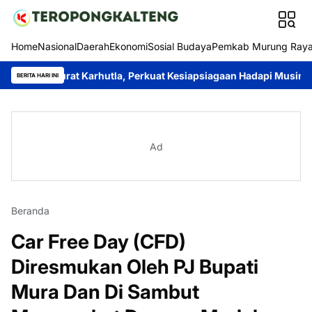
Home
Nasional
Daerah
Ekonomi
Sosial Budaya
Pemkab Murung Ray
rurat Karhutla, Perkuat Kesiapsiagaan Hadapi Musim Kemarau
BERITA HARI INI
Ad
Beranda
Car Free Day (CFD)
Diresmukan Oleh PJ Bupati
Mura Dan Di Sambut