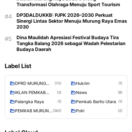
Transformasi Olahraga Menuju Sport Tourism
DP3DALDUKKB: PJPK 2026–2030 Perkuat
Sinergi Lintas Sektor Menuju Murung Raya Emas
2030
Dina Maulidah Apresiasi Festival Budaya Tira
Tangka Balang 2026 sebagai Wadah Pelestarian
Budaya Daerah
Label List
DPRD MURUNG
Hukrim
(70)
(1)
RAYA
IKLAN PEMKAB
News
(3)
(8)
MURA
Palangka Raya
Pemkab Barito Utara
(1)
(1)
PEMKAB MURUNG
Polri
(362)
(2)
RAYA