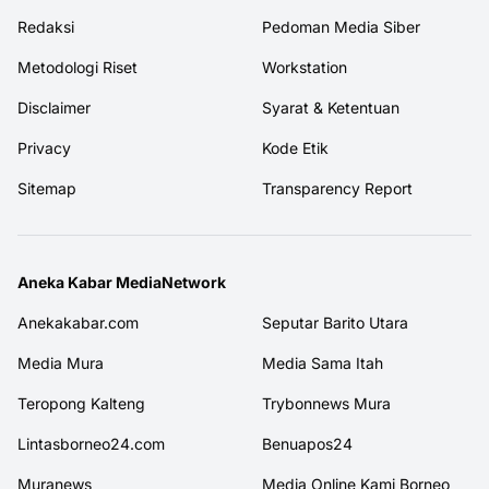
Redaksi
Pedoman Media Siber
Metodologi Riset
Workstation
Disclaimer
Syarat & Ketentuan
Privacy
Kode Etik
Sitemap
Transparency Report
Aneka Kabar MediaNetwork
Anekakabar.com
Seputar Barito Utara
Media Mura
Media Sama Itah
Teropong Kalteng
Trybonnews Mura
Lintasborneo24.com
Benuapos24
Muranews
Media Online Kami Borneo