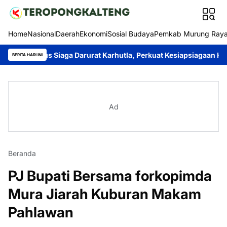
Home
Nasional
Daerah
Ekonomi
Sosial Budaya
Pemkab Murung Ray
atus Siaga Darurat Karhutla, Perkuat Kesiapsiagaan Hadapi Mus
BERITA HARI INI
Ad
Beranda
PJ Bupati Bersama forkopimda
Mura Jiarah Kuburan Makam
Pahlawan