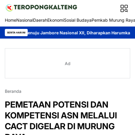
Home
Nasional
Daerah
Ekonomi
Sosial Budaya
Pemkab Murung Ray
 Menuju Jambore Nasional XII, Diharapkan Harumkan Nama Daer
BERITA HARI INI
Ad
Beranda
PEMETAAN POTENSI DAN
KOMPETENSI ASN MELALUI
CACT DIGELAR DI MURUNG