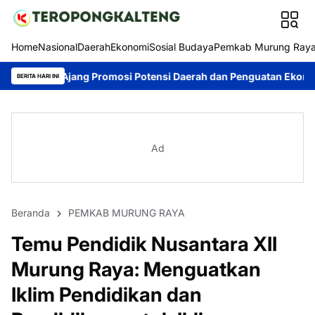
Home
Nasional
Daerah
Ekonomi
Sosial Budaya
Pemkab Murung Ray
Promosi Potensi Daerah dan Penguatan Ekonomi Lokal
Kontinge
BERITA HARI INI
Ad
Beranda
PEMKAB MURUNG RAYA
Temu Pendidik Nusantara XII
Murung Raya: Menguatkan
Iklim Pendidikan dan