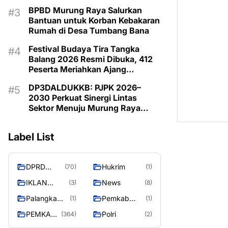
Budaya Daerah
BPBD Murung Raya Salurkan
Bantuan untuk Korban Kebakaran
Rumah di Desa Tumbang Bana
Festival Budaya Tira Tangka
Balang 2026 Resmi Dibuka, 412
Peserta Meriahkan Ajang
Pelestarian Budaya
DP3DALDUKKB: PJPK 2026–
2030 Perkuat Sinergi Lintas
Sektor Menuju Murung Raya
Emas 2030
Label List
DPRD
Hukrim
(70)
(1)
MURUNG
IKLAN
News
(3)
(8)
RAYA
PEMKAB
Palangka
Pemkab
(1)
(1)
MURA
Raya
Barito Utara
PEMKAB
Polri
(364)
(2)
MURUNG