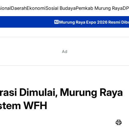
ional
Daerah
Ekonomi
Sosial Budaya
Pemkab Murung Raya
DP
Murung Raya Expo 2026 Resmi Dibuka, Jadi Ajang Promosi 
Ad
rasi Dimulai, Murung Raya
istem WFH