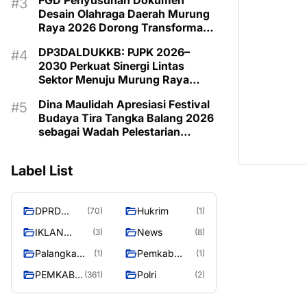
FGD Penyusunan Dokumen
Desain Olahraga Daerah Murung
Raya 2026 Dorong Transformasi
Olahraga Menuju Sport Tourism
DP3DALDUKKB: PJPK 2026–
2030 Perkuat Sinergi Lintas
Sektor Menuju Murung Raya
Emas 2030
Dina Maulidah Apresiasi Festival
Budaya Tira Tangka Balang 2026
sebagai Wadah Pelestarian
Budaya Daerah
Label List
DPRD
Hukrim
(70)
(1)
MURUNG
IKLAN
News
(3)
(8)
RAYA
PEMKAB
Palangka
Pemkab
(1)
(1)
MURA
Raya
Barito Utara
PEMKAB
Polri
(361)
(2)
MURUNG
RAYA