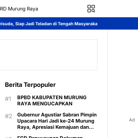
RD Murung Raya
adan di Tengah Masyarakat
Dina Maulidah Apresiasi Festival B
Berita Terpopuler
BPBD KABUPATEN MURUNG
RAYA MENGUCAPKAN
Gubernur Agustiar Sabran Pimpin
Ad
Upacara Hari Jadi ke-24 Murung
Raya, Apresiasi Kemajuan dan
Program Kartu Hebat