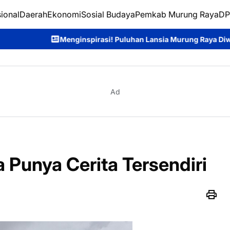
ional
Daerah
Ekonomi
Sosial Budaya
Pemkab Murung Raya
DP
ginspirasi! Puluhan Lansia Murung Raya Diwisuda, Siap Jadi Tel
Ad
Punya Cerita Tersendiri