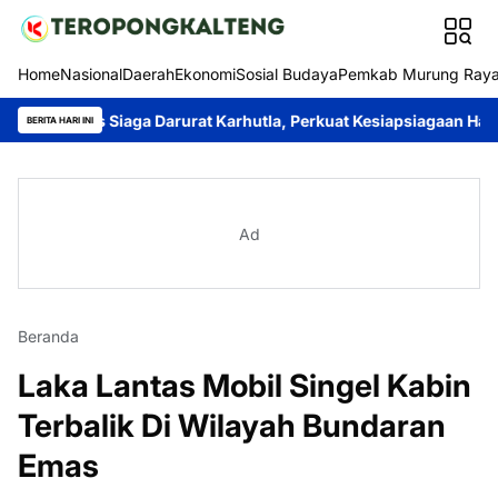
Home
Nasional
Daerah
Ekonomi
Sosial Budaya
Pemkab Murung Ray
s Siaga Darurat Karhutla, Perkuat Kesiapsiagaan Hadapi Musim
BERITA HARI INI
Ad
Beranda
Laka Lantas Mobil Singel Kabin
Terbalik Di Wilayah Bundaran
Emas