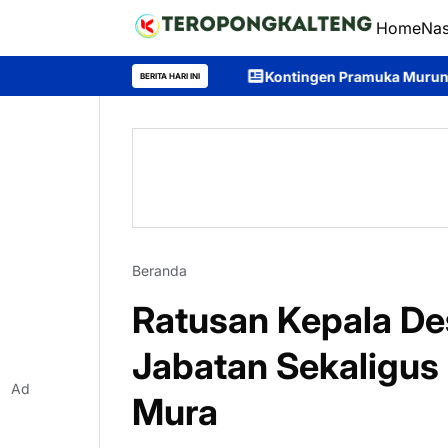
Home
Nas
Kontingen Pramuka Murung Raya Dilepas Men
BERITA HARI INI
Beranda
Ratusan Kepala D
Jabatan Sekaligus 
Ad
Mura