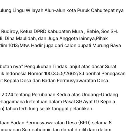
ulung Lingu Wilayah Alun-alun kota Puruk Cahu,tepat nya
a Rudiroy, Ketua DPRD kabupaten Mura , Bebie, Sos SH.
, Dina Maulidah, dan Juga Anggota lainnya,Pihak
dim 1013/Mtw. Hadir juga dari calon bupati Murung Raya
tan nya" Pengukuhan Tindak lanjut atas dasar Surat
ik Indonesia Nomor 100.3.5.5/2662/SJ perihal Penegasan
kait Kepala Desa dan Badan Permusyawaratan Desa.
2024 tentang Perubahan Kedua atas Undang-Undang
bagaimana ketentuan dalam Pasal 39 Ayat (1) Kepala
 tahun terhitung sejak tanggal pelantikan.
gotaan Badan Permusyawaratan Desa (BPD) selama 8
engucapan Sumpah/janji dan dapat dipilih lagi dalam