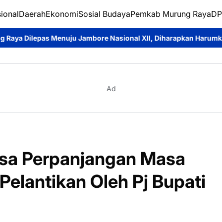
ional
Daerah
Ekonomi
Sosial Budaya
Pemkab Murung Raya
DP
uju Jambore Nasional XII, Diharapkan Harumkan Nama Daerah
Ad
esa Perpanjangan Masa
Pelantikan Oleh Pj Bupati