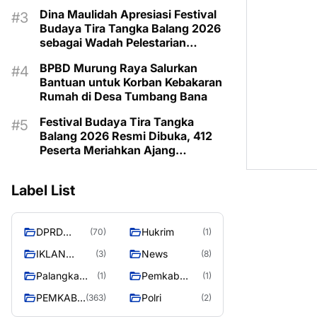
Emas 2030
Dina Maulidah Apresiasi Festival
Budaya Tira Tangka Balang 2026
sebagai Wadah Pelestarian
Budaya Daerah
BPBD Murung Raya Salurkan
Bantuan untuk Korban Kebakaran
Rumah di Desa Tumbang Bana
Festival Budaya Tira Tangka
Balang 2026 Resmi Dibuka, 412
Peserta Meriahkan Ajang
Pelestarian Budaya
Label List
DPRD
Hukrim
(70)
(1)
MURUNG
IKLAN
News
(3)
(8)
RAYA
PEMKAB
Palangka
Pemkab
(1)
(1)
MURA
Raya
Barito Utara
PEMKAB
Polri
(363)
(2)
MURUNG