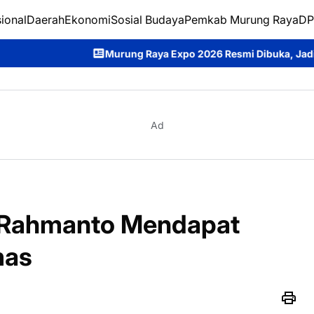
ional
Daerah
Ekonomi
Sosial Budaya
Pemkab Murung Raya
DP
Murung Raya Expo 2026 Resmi Dibuka, Jadi Ajang Promosi Pote
Ad
 Rahmanto Mendapat
mas