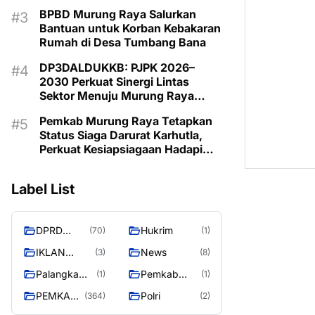
Budaya Daerah
BPBD Murung Raya Salurkan
Bantuan untuk Korban Kebakaran
Rumah di Desa Tumbang Bana
DP3DALDUKKB: PJPK 2026–
2030 Perkuat Sinergi Lintas
Sektor Menuju Murung Raya
Emas 2030
Pemkab Murung Raya Tetapkan
Status Siaga Darurat Karhutla,
Perkuat Kesiapsiagaan Hadapi
Musim Kemarau
Label List
DPRD
Hukrim
(70)
(1)
MURUNG
IKLAN
News
(3)
(8)
RAYA
PEMKAB
Palangka
Pemkab
(1)
(1)
MURA
Raya
Barito Utara
PEMKAB
Polri
(364)
(2)
MURUNG