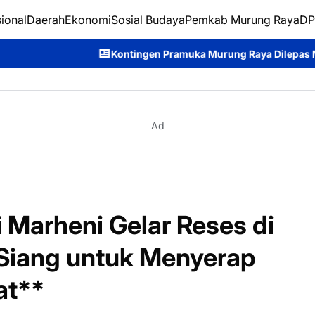
ional
Daerah
Ekonomi
Sosial Budaya
Pemkab Murung Raya
DP
Kontingen Pramuka Murung Raya Dilepas Menuju Jambore Nas
Ad
 Marheni Gelar Reses di
Siang untuk Menyerap
at**