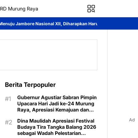
RD Murung Raya
ional XII, Diharapkan Harumkan Nama Daerah
Pemkab Murung R
Berita Terpopuler
Gubernur Agustiar Sabran Pimpin
Upacara Hari Jadi ke-24 Murung
Raya, Apresiasi Kemajuan dan
Program Kartu Hebat
Ad
Dina Maulidah Apresiasi Festival
Budaya Tira Tangka Balang 2026
sebagai Wadah Pelestarian