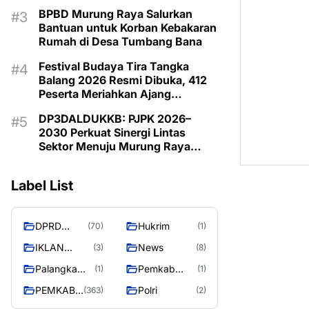
Budaya Daerah
BPBD Murung Raya Salurkan
Bantuan untuk Korban Kebakaran
Rumah di Desa Tumbang Bana
Festival Budaya Tira Tangka
Balang 2026 Resmi Dibuka, 412
Peserta Meriahkan Ajang
Pelestarian Budaya
DP3DALDUKKB: PJPK 2026–
2030 Perkuat Sinergi Lintas
Sektor Menuju Murung Raya
Emas 2030
Label List
DPRD
Hukrim
(70)
(1)
MURUNG
IKLAN
News
(3)
(8)
RAYA
PEMKAB
Palangka
Pemkab
(1)
(1)
MURA
Raya
Barito Utara
PEMKAB
Polri
(363)
(2)
MURUNG