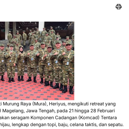
ti Murung Raya (Mura), Heriyus, mengikuti retreat yang
l) Magelang, Jawa Tengah, pada 21 hingga 28 Februari
enakan seragam Komponen Cadangan (Komcad) Tentara
ijau, lengkap dengan topi, baju, celana taktis, dan sepatu.