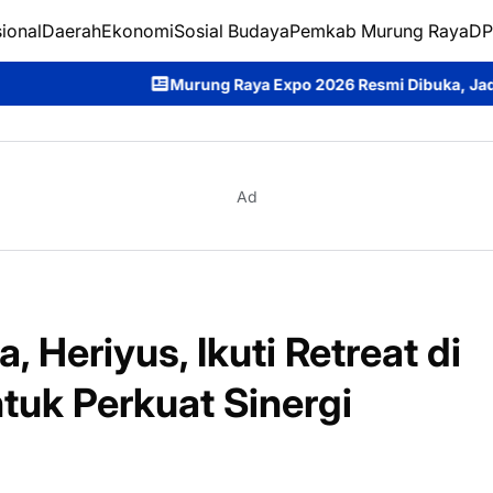
ional
Daerah
Ekonomi
Sosial Budaya
Pemkab Murung Raya
DP
Murung Raya Expo 2026 Resmi Dibuka, Jadi Ajang Promosi Pote
Ad
 Heriyus, Ikuti Retreat di
tuk Perkuat Sinergi