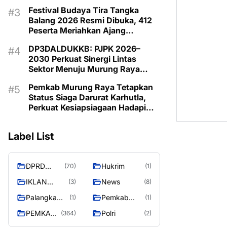
Budaya Daerah
Festival Budaya Tira Tangka
Balang 2026 Resmi Dibuka, 412
Peserta Meriahkan Ajang
Pelestarian Budaya
DP3DALDUKKB: PJPK 2026–
2030 Perkuat Sinergi Lintas
Sektor Menuju Murung Raya
Emas 2030
Pemkab Murung Raya Tetapkan
Status Siaga Darurat Karhutla,
Perkuat Kesiapsiagaan Hadapi
Musim Kemarau
Label List
DPRD
Hukrim
(70)
(1)
MURUNG
IKLAN
News
(3)
(8)
RAYA
PEMKAB
Palangka
Pemkab
(1)
(1)
MURA
Raya
Barito Utara
PEMKAB
Polri
(364)
(2)
MURUNG