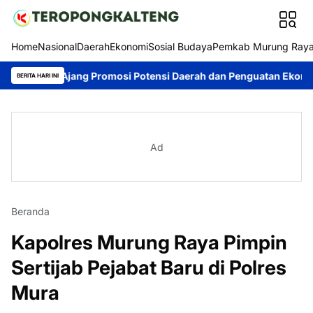
Home
Nasional
Daerah
Ekonomi
Sosial Budaya
Pemkab Murung Ray
 Ajang Promosi Potensi Daerah dan Penguatan Ekonomi Lokal
K
BERITA HARI INI
Ad
Beranda
Kapolres Murung Raya Pimpin
Sertijab Pejabat Baru di Polres
Mura