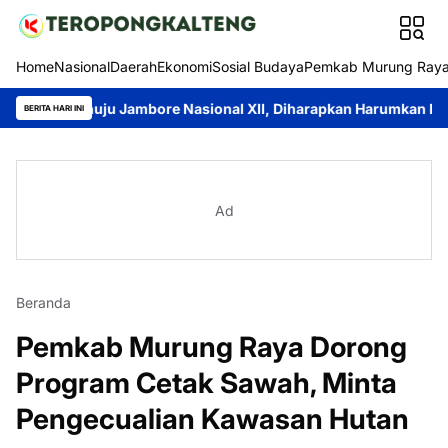
Home
Nasional
Daerah
Ekonomi
Sosial Budaya
Pemkab Murung Ray
enuju Jambore Nasional XII, Diharapkan Harumkan Nama Daerah
BERITA HARI INI
Ad
Beranda
Pemkab Murung Raya Dorong
Program Cetak Sawah, Minta
Pengecualian Kawasan Hutan