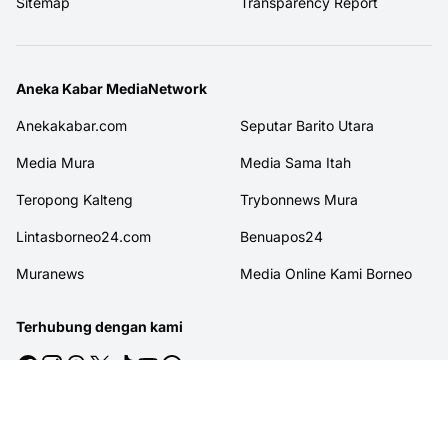
Sitemap
Transparency Report
Aneka Kabar MediaNetwork
Anekakabar.com
Seputar Barito Utara
Media Mura
Media Sama Itah
Teropong Kalteng
Trybonnews Mura
Lintasborneo24.com
Benuapos24
Muranews
Media Online Kami Borneo
Terhubung dengan kami
© 2026
MITRAJASAKREATIF
. All rights reserved.