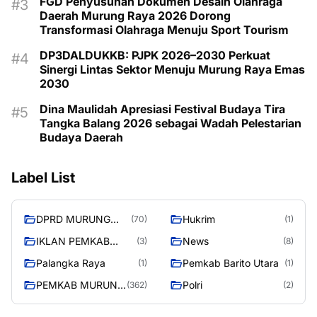
FGD Penyusunan Dokumen Desain Olahraga
Daerah Murung Raya 2026 Dorong
Transformasi Olahraga Menuju Sport Tourism
DP3DALDUKKB: PJPK 2026–2030 Perkuat
Sinergi Lintas Sektor Menuju Murung Raya Emas
2030
Dina Maulidah Apresiasi Festival Budaya Tira
Tangka Balang 2026 sebagai Wadah Pelestarian
Budaya Daerah
Label List
DPRD MURUNG
Hukrim
(70)
(1)
RAYA
IKLAN PEMKAB
News
(3)
(8)
MURA
Palangka Raya
Pemkab Barito Utara
(1)
(1)
PEMKAB MURUNG
Polri
(362)
(2)
RAYA