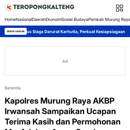
Home
Nasional
Daerah
Ekonomi
Sosial Budaya
Pemkab Murung Ray
s Siaga Darurat Karhutla, Perkuat Kesiapsiagaan Hadapi Musim
BERITA HARI INI
Ad
Beranda
Kapolres Murung Raya AKBP
Irwansah Sampaikan Ucapan
Terima Kasih dan Permohonan