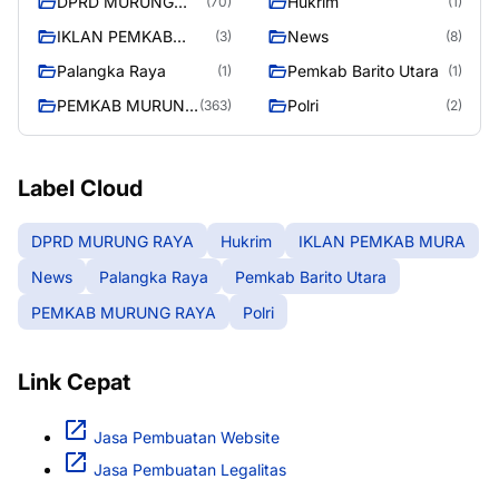
DPRD MURUNG
Hukrim
(70)
(1)
RAYA
IKLAN PEMKAB
News
(3)
(8)
MURA
Palangka Raya
Pemkab Barito Utara
(1)
(1)
PEMKAB MURUNG
Polri
(363)
(2)
RAYA
Label Cloud
DPRD MURUNG RAYA
Hukrim
IKLAN PEMKAB MURA
News
Palangka Raya
Pemkab Barito Utara
PEMKAB MURUNG RAYA
Polri
Link Cepat
Jasa Pembuatan Website
Jasa Pembuatan Legalitas