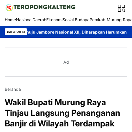
Home
Nasional
Daerah
Ekonomi
Sosial Budaya
Pemkab Murung Ray
enuju Jambore Nasional XII, Diharapkan Harumkan Nama Daerah
BERITA HARI INI
Ad
Beranda
Wakil Bupati Murung Raya
Tinjau Langsung Penanganan
Banjir di Wilayah Terdampak