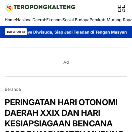
Home
Nasional
Daerah
Ekonomi
Sosial Budaya
Pemkab Murung Ray
 Diwisuda, Siap Jadi Teladan di Tengah Masyarakat
Dina Mauli
BERITA HARI INI
Ad
Beranda
PERINGATAN HARI OTONOMI
DAERAH XXIX DAN HARI
KESIAPSIAGAAN BENCANA