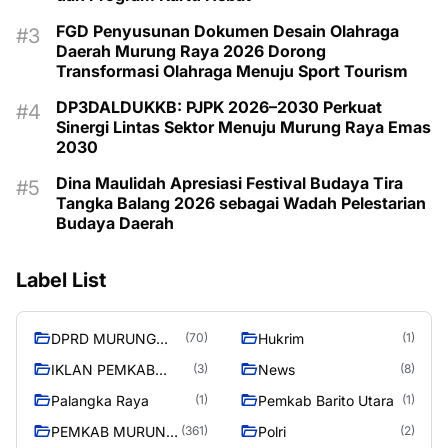
FGD Penyusunan Dokumen Desain Olahraga
Daerah Murung Raya 2026 Dorong
Transformasi Olahraga Menuju Sport Tourism
DP3DALDUKKB: PJPK 2026–2030 Perkuat
Sinergi Lintas Sektor Menuju Murung Raya Emas
2030
Dina Maulidah Apresiasi Festival Budaya Tira
Tangka Balang 2026 sebagai Wadah Pelestarian
Budaya Daerah
Label List
DPRD MURUNG
Hukrim
(70)
(1)
RAYA
IKLAN PEMKAB
News
(3)
(8)
MURA
Palangka Raya
Pemkab Barito Utara
(1)
(1)
PEMKAB MURUNG
Polri
(361)
(2)