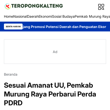
Home
Nasional
Daerah
Ekonomi
Sosial Budaya
Pemkab Murung Ray
Ajang Promosi Potensi Daerah dan Penguatan Ekonomi Lokal
Ko
BERITA HARI INI
Ad
Beranda
Sesuai Amanat UU, Pemkab
Murung Raya Perbarui Perda
PDRD