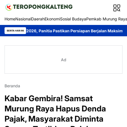
Home
Nasional
Daerah
Ekonomi
Sosial Budaya
Pemkab Murung Ray
026, Panitia Pastikan Persiapan Berjalan Maksimal
Murung Ra
BERITA HARI INI
Ad
Beranda
Kabar Gembira! Samsat
Murung Raya Hapus Denda
Pajak, Masyarakat Diminta