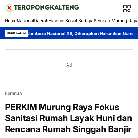
Home
Nasional
Daerah
Ekonomi
Sosial Budaya
Pemkab Murung Ray
Jambore Nasional XII, Diharapkan Harumkan Nama Daerah
Pemk
BERITA HARI INI
Ad
Beranda
PERKIM Murung Raya Fokus
Sanitasi Rumah Layak Huni dan
Rencana Rumah Singgah Banjir