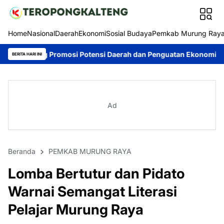
Home
Nasional
Daerah
Ekonomi
Sosial Budaya
Pemkab Murung Ray
osi Potensi Daerah dan Penguatan Ekonomi Lokal
Kontingen Pr
BERITA HARI INI
Ad
Beranda
PEMKAB MURUNG RAYA
Lomba Bertutur dan Pidato
Warnai Semangat Literasi
Pelajar Murung Raya