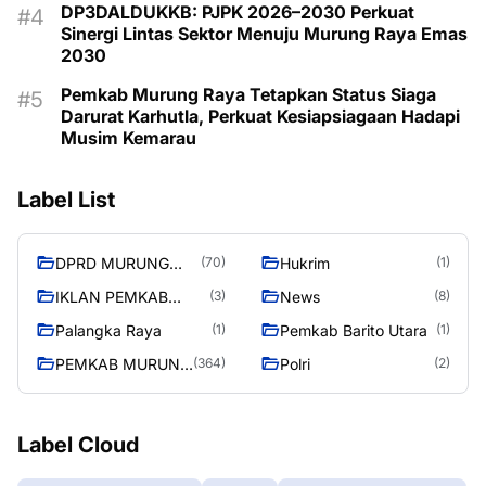
DP3DALDUKKB: PJPK 2026–2030 Perkuat
Sinergi Lintas Sektor Menuju Murung Raya Emas
2030
Pemkab Murung Raya Tetapkan Status Siaga
Darurat Karhutla, Perkuat Kesiapsiagaan Hadapi
Musim Kemarau
Label List
DPRD MURUNG
Hukrim
(70)
(1)
RAYA
IKLAN PEMKAB
News
(3)
(8)
MURA
Palangka Raya
Pemkab Barito Utara
(1)
(1)
PEMKAB MURUNG
Polri
(364)
(2)
RAYA
Label Cloud