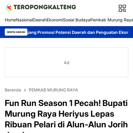
Home
Nasional
Daerah
Ekonomi
Sosial Budaya
Pemkab Murung Ray
 Promosi Potensi Daerah dan Penguatan Ekonomi Lokal
Konting
BERITA HARI INI
Ad
Beranda
PEMKAB MURUNG RAYA
Fun Run Season 1 Pecah! Bupati
Murung Raya Heriyus Lepas
Ribuan Pelari di Alun-Alun Jorih