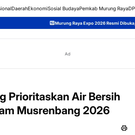
ional
Daerah
Ekonomi
Sosial Budaya
Pemkab Murung Raya
DP
Murung Raya Expo 2026 Resmi Dibuka, Jadi Ajang Promosi Poten
Ad
Prioritaskan Air Bersih
alam Musrenbang 2026