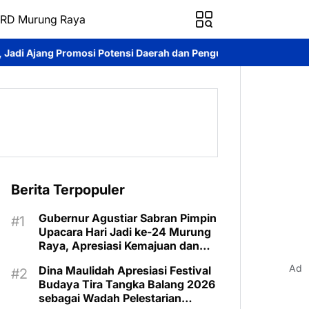
RD Murung Raya
si Daerah dan Penguatan Ekonomi Lokal
Kontingen Pramuka Mu
Berita Terpopuler
Gubernur Agustiar Sabran Pimpin
Upacara Hari Jadi ke-24 Murung
Raya, Apresiasi Kemajuan dan
Program Kartu Hebat
Ad
Dina Maulidah Apresiasi Festival
Budaya Tira Tangka Balang 2026
sebagai Wadah Pelestarian