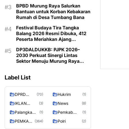
Budaya Daerah
BPBD Murung Raya Salurkan
Bantuan untuk Korban Kebakaran
Rumah di Desa Tumbang Bana
Festival Budaya Tira Tangka
Balang 2026 Resmi Dibuka, 412
Peserta Meriahkan Ajang
Pelestarian Budaya
DP3DALDUKKB: PJPK 2026–
2030 Perkuat Sinergi Lintas
Sektor Menuju Murung Raya
Emas 2030
Label List
DPRD
Hukrim
(70)
(1)
MURUNG
IKLAN
News
(3)
(8)
RAYA
PEMKAB
Palangka
Pemkab
(1)
(1)
MURA
Raya
Barito Utara
PEMKAB
Polri
(364)
(2)
MURUNG