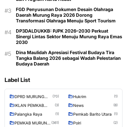
FGD Penyusunan Dokumen Desain Olahraga
Daerah Murung Raya 2026 Dorong
Transformasi Olahraga Menuju Sport Tourism
DP3DALDUKKB: PJPK 2026–2030 Perkuat
Sinergi Lintas Sektor Menuju Murung Raya Emas
2030
Dina Maulidah Apresiasi Festival Budaya Tira
Tangka Balang 2026 sebagai Wadah Pelestarian
Budaya Daerah
Label List
DPRD MURUNG
Hukrim
(70)
(1)
RAYA
IKLAN PEMKAB
News
(3)
(8)
MURA
Palangka Raya
Pemkab Barito Utara
(1)
(1)
PEMKAB MURUNG
Polri
(361)
(2)