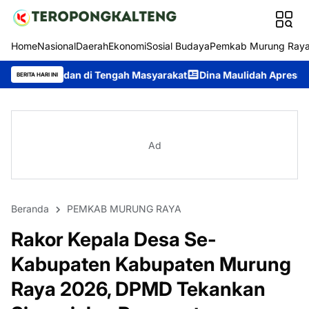
Home
Nasional
Daerah
Ekonomi
Sosial Budaya
Pemkab Murung Ray
 Tengah Masyarakat
Dina Maulidah Apresiasi Festival Budaya T
BERITA HARI INI
Ad
Beranda
PEMKAB MURUNG RAYA
Rakor Kepala Desa Se-
Kabupaten Kabupaten Murung
Raya 2026, DPMD Tekankan