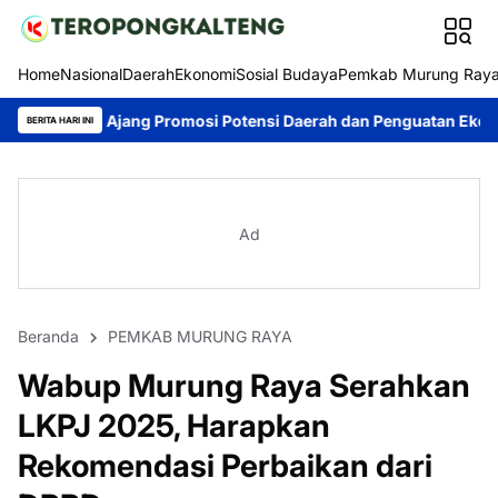
Home
Nasional
Daerah
Ekonomi
Sosial Budaya
Pemkab Murung Ray
g Promosi Potensi Daerah dan Penguatan Ekonomi Lokal
Kontin
BERITA HARI INI
Ad
Beranda
PEMKAB MURUNG RAYA
Wabup Murung Raya Serahkan
LKPJ 2025, Harapkan
Rekomendasi Perbaikan dari