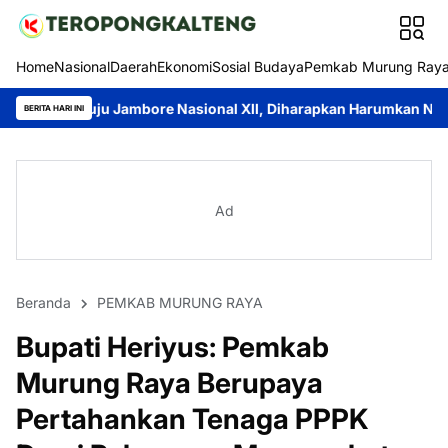
Home
Nasional
Daerah
Ekonomi
Sosial Budaya
Pemkab Murung Ray
bore Nasional XII, Diharapkan Harumkan Nama Daerah
Pemkab 
BERITA HARI INI
Ad
Beranda
PEMKAB MURUNG RAYA
Bupati Heriyus: Pemkab
Murung Raya Berupaya
Pertahankan Tenaga PPPK