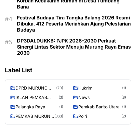
Korban Kebakaran Rumah di Desa Tumbang
Bana
Festival Budaya Tira Tangka Balang 2026 Resmi
Dibuka, 412 Peserta Meriahkan Ajang Pelestarian
Budaya
DP3DALDUKKB: PJPK 2026–2030 Perkuat
Sinergi Lintas Sektor Menuju Murung Raya Emas
2030
Label List
DPRD MURUNG
Hukrim
(70)
(1)
RAYA
IKLAN PEMKAB
News
(3)
(8)
MURA
Palangka Raya
Pemkab Barito Utara
(1)
(1)
PEMKAB MURUNG
Polri
(363)
(2)
RAYA