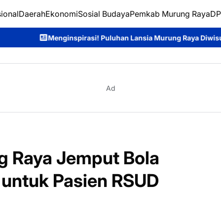
ional
Daerah
Ekonomi
Sosial Budaya
Pemkab Murung Raya
DP
si! Puluhan Lansia Murung Raya Diwisuda, Siap Jadi Teladan di 
Ad
g Raya Jemput Bola
 untuk Pasien RSUD