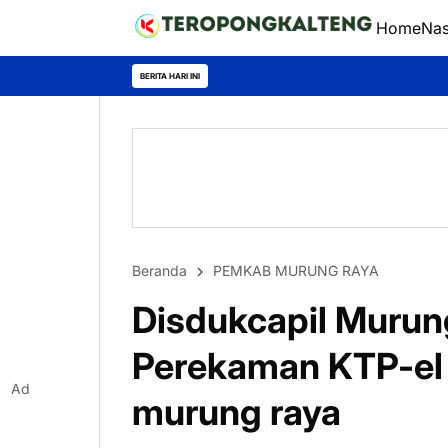
Home
Nas
Menginspira
BERITA HARI INI
Beranda
PEMKAB MURUNG RAYA
Disdukcapil Murun
Perekaman KTP-el
Ad
murung raya