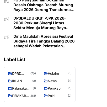
FGD Penyusunan Dokumen
Desain Olahraga Daerah Murung
Raya 2026 Dorong Transformasi
Olahraga Menuju Sport Tourism
DP3DALDUKKB: PJPK 2026–
2030 Perkuat Sinergi Lintas
Sektor Menuju Murung Raya
Emas 2030
Dina Maulidah Apresiasi Festival
Budaya Tira Tangka Balang 2026
sebagai Wadah Pelestarian
Budaya Daerah
Label List
DPRD
Hukrim
(70)
(1)
MURUNG
IKLAN
News
(3)
(8)
RAYA
PEMKAB
Palangka
Pemkab
(1)
(1)
MURA
Raya
Barito Utara
PEMKAB
Polri
(361)
(2)
MURUNG
RAYA