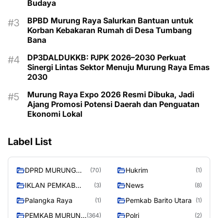
Budaya
BPBD Murung Raya Salurkan Bantuan untuk
Korban Kebakaran Rumah di Desa Tumbang
Bana
DP3DALDUKKB: PJPK 2026–2030 Perkuat
Sinergi Lintas Sektor Menuju Murung Raya Emas
2030
Murung Raya Expo 2026 Resmi Dibuka, Jadi
Ajang Promosi Potensi Daerah dan Penguatan
Ekonomi Lokal
Label List
DPRD MURUNG
Hukrim
(70)
(1)
RAYA
IKLAN PEMKAB
News
(3)
(8)
MURA
Palangka Raya
Pemkab Barito Utara
(1)
(1)
PEMKAB MURUNG
Polri
(364)
(2)