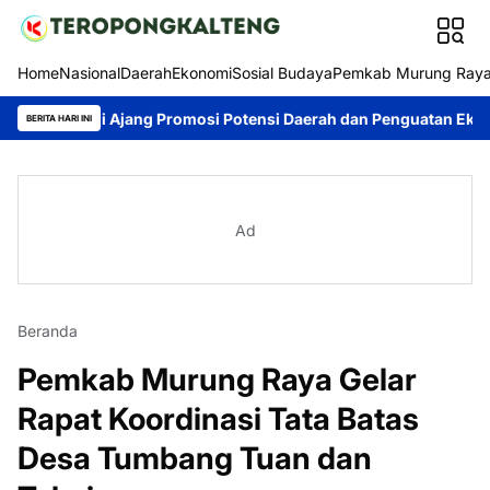
Home
Nasional
Daerah
Ekonomi
Sosial Budaya
Pemkab Murung Ray
di Ajang Promosi Potensi Daerah dan Penguatan Ekonomi Lokal
BERITA HARI INI
Ad
Beranda
Pemkab Murung Raya Gelar
Rapat Koordinasi Tata Batas
Desa Tumbang Tuan dan