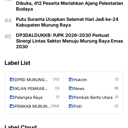
Dibuka, 412 Peserta Meriahkan Ajang Pelestarian
Budaya
Putu Suranta Ucapkan Selamat Hari Jadi ke-24
Kabupaten Murung Raya
DP3DALDUKKB: PJPK 2026–2030 Perkuat
Sinergi Lintas Sektor Menuju Murung Raya Emas
2030
Label List
DPRD MURUNG
Hukrim
(70)
(1)
RAYA
IKLAN PEMKAB
News
(3)
(8)
MURA
Palangka Raya
Pemkab Barito Utara
(1)
(1)
PEMKAB MURUNG
Polri
(364)
(2)
RAYA
Label Cloud