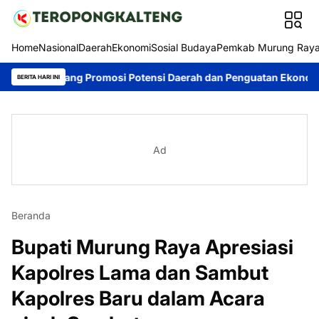
Home
Nasional
Daerah
Ekonomi
Sosial Budaya
Pemkab Murung Ray
jang Promosi Potensi Daerah dan Penguatan Ekonomi Lokal
Ko
BERITA HARI INI
Ad
Beranda
Bupati Murung Raya Apresiasi
Kapolres Lama dan Sambut
Kapolres Baru dalam Acara