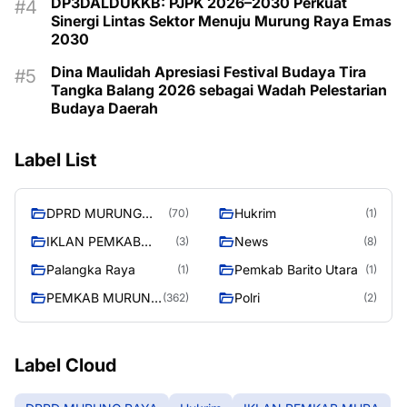
DP3DALDUKKB: PJPK 2026–2030 Perkuat
Sinergi Lintas Sektor Menuju Murung Raya Emas
2030
Dina Maulidah Apresiasi Festival Budaya Tira
Tangka Balang 2026 sebagai Wadah Pelestarian
Budaya Daerah
Label List
DPRD MURUNG
Hukrim
(70)
(1)
RAYA
IKLAN PEMKAB
News
(3)
(8)
MURA
Palangka Raya
Pemkab Barito Utara
(1)
(1)
PEMKAB MURUNG
Polri
(362)
(2)
RAYA
Label Cloud