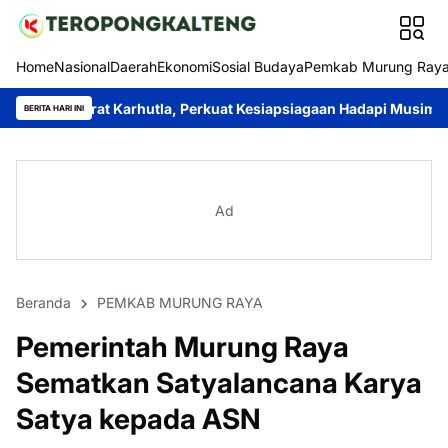
Home
Nasional
Daerah
Ekonomi
Sosial Budaya
Pemkab Murung Ray
rhutla, Perkuat Kesiapsiagaan Hadapi Musim Kemarau
Menginsp
BERITA HARI INI
Ad
Beranda
PEMKAB MURUNG RAYA
Pemerintah Murung Raya
Sematkan Satyalancana Karya
Satya kepada ASN