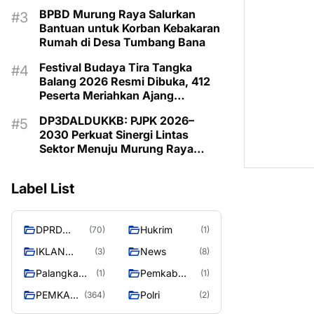
Budaya Daerah
BPBD Murung Raya Salurkan
Bantuan untuk Korban Kebakaran
Rumah di Desa Tumbang Bana
Festival Budaya Tira Tangka
Balang 2026 Resmi Dibuka, 412
Peserta Meriahkan Ajang
Pelestarian Budaya
DP3DALDUKKB: PJPK 2026–
2030 Perkuat Sinergi Lintas
Sektor Menuju Murung Raya
Emas 2030
Label List
DPRD
Hukrim
(70)
(1)
MURUNG
IKLAN
News
(3)
(8)
RAYA
PEMKAB
Palangka
Pemkab
(1)
(1)
MURA
Raya
Barito Utara
PEMKAB
Polri
(364)
(2)
MURUNG