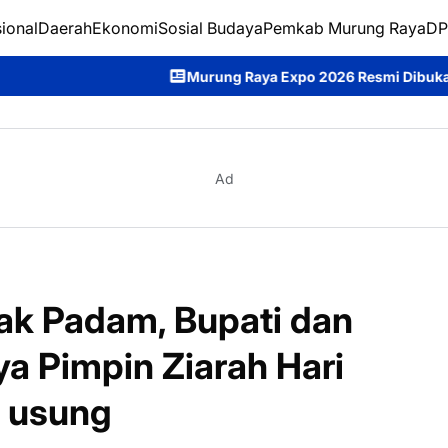
ional
Daerah
Ekonomi
Sosial Budaya
Pemkab Murung Raya
DP
Murung Raya Expo 2026 Resmi Dibuka, Jadi Ajang Promosi Pot
Ad
k Padam, Bupati dan
 Pimpin Ziarah Hari
u usung