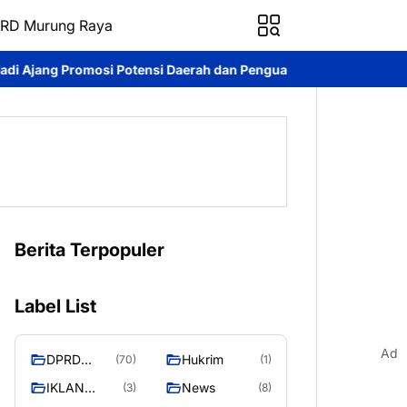
RD Murung Raya
aerah dan Penguatan Ekonomi Lokal
Kontingen Pramuka Murung
Berita Terpopuler
Label List
Ad
DPRD
Hukrim
(70)
(1)
MURUNG
IKLAN
News
(3)
(8)
RAYA
PEMKAB