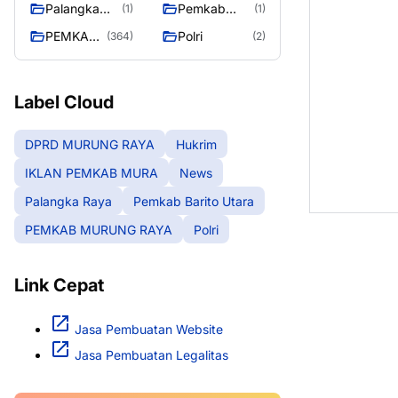
Palangka
Pemkab
(1)
(1)
MURA
Raya
Barito Utara
PEMKAB
Polri
(364)
(2)
MURUNG
RAYA
Label Cloud
DPRD MURUNG RAYA
Hukrim
IKLAN PEMKAB MURA
News
Palangka Raya
Pemkab Barito Utara
PEMKAB MURUNG RAYA
Polri
Link Cepat
Jasa Pembuatan Website
Jasa Pembuatan Legalitas