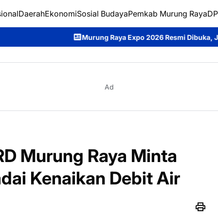
ional
Daerah
Ekonomi
Sosial Budaya
Pemkab Murung Raya
DP
ng Raya Expo 2026 Resmi Dibuka, Jadi Ajang Promosi Potensi D
Ad
PRD Murung Raya Minta
ai Kenaikan Debit Air